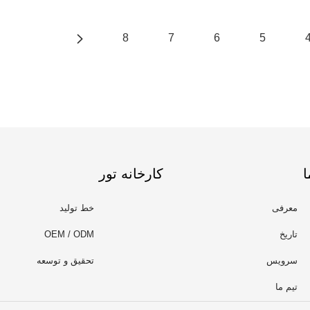
8
7
6
5
ا
کارخانه تور
معرفی
خط تولید
تاریخ
OEM / ODM
سرویس
تحقیق و توسعه
تیم ما