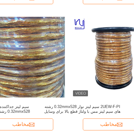
2UEW-F-PI سیم لیتز نوار 0.32mmx528 رشته
سیم لیتز جداکننده
های سیم لیتز مس با ولتاژ قطع بالا برای وسایل
0.32mmx528 رشته با ولتاژ شکستن 6000V
نقلیه الکتریکی
مخاطب
مخاطب