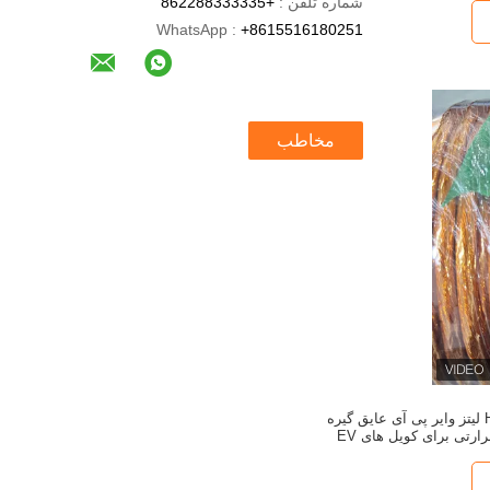
شماره تلفن :
+862288333335
WhatsApp :
+8615516180251
مخاطب
کلاس H 250/0.32mm لیتز وایر پی آی عایق گیره
رتی برای کویل های EV