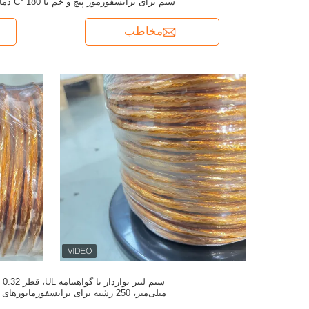
سیم برای ترانسفورمور پیچ و خم
حداکثر
مخاطب
سیم لیتز نواردار با گواهینامه UL، قطر 0.32
میلی‌متر، 250 رشته برای ترانسفورماتورهای
فرکانس بالا