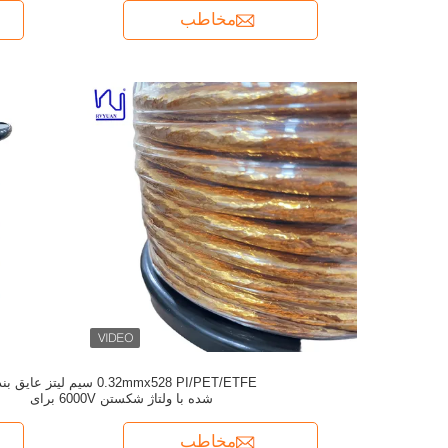
مخاطب
0.32mmx528 PI/PET/ETFE سیم لیتز عایق
شده با ولتاژ شکستن 6000V برای
ترانسفورماتورها و EV
مخاطب