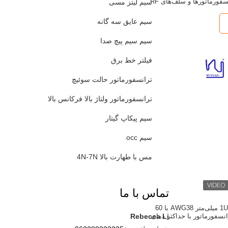
سفورماتورها و سلف‌های RF
سیم لیتز مسی
سیم عایق سه گانه
سیم سیم پیچ صدا
فیلتر خط برق
ترانسفورماتور حالت سوئیچ
ترانسفورماتور ولتاژ بالا فرکانس بالا
سیم پیکاپ گیتار
سیم occ
مس با طهارت بالا 4N-7N
تماس با ما
سیم لیتز 1UEW-H 0.1 میلی‌متر AWG38 با 60
انسفورماتور با حداکثر دمای
Rebecca Li