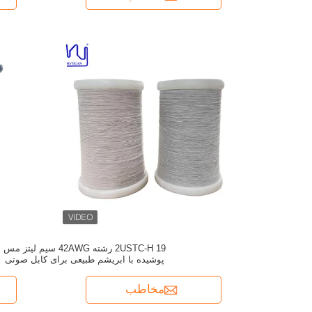
2USTC-H 19 رشته 42AWG سیم لیتز مس
پوشیده با ابریشم طبیعی برای کابل صوتی
پیشرفته
مخاطب