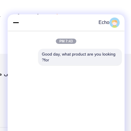
4
3
2
1
Echo
7:43 PM
Good day, what product are you looking 
for?
دسته بندی ها
دربارهی م
سیم مسی میناکاری شده
مفتول مسی مستطیلی
سیم مگنت
سیم مسی بسیار ظریف میناکاری