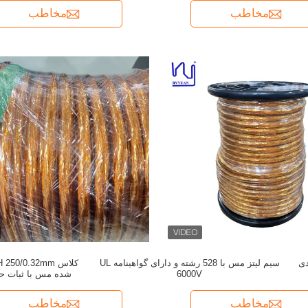
مخاطب
مخاطب
 بندی
سیم لیتز مس با 528 رشته و دارای گواهینامه UL
6000V
شده مس با ثبات حرا
مخاطب
مخاطب