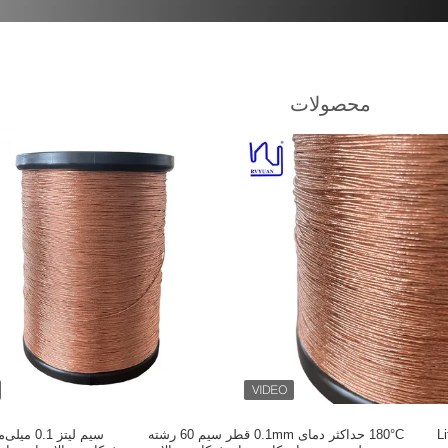
محصولات
رشته نایلون خدمت Litz
180°C حداکثر دمای 0.1mm قطر سیم 60 رشته