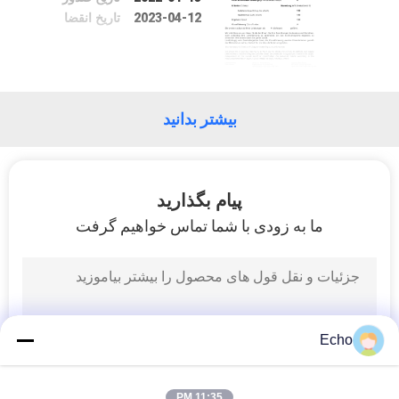
تور
2023-04-12
تاریخ انقضا
کنترل
کیفیت
بیشتر بدانید
تماس
با
پیام بگذارید
ما
ما به زودی با شما تماس خواهیم گرفت
اخبار
درخواست
Echo
نقل قول
11:35 PM