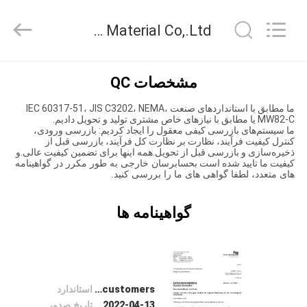
Tianjin
Ruiyuan
Electric
Tianjin Ruiyuan Electric Material Co,.Ltd کنترل کیفیت
Material
Co,.Ltd.
All
Rights
خانه
Reserved.
مشخصات QC
ما مطابق با استانداردهای صنعت IEC 60317-51، JIS C3202، NEMA،
محصولات
MW82-C یا مطابق با نیازهای خاص مشتری تولید و تحویل دادیم.
ما سیستم‌های بازرسی کیفی معقول را ایجاد کردیم: بازرسی ورودی،
کنترل کیفیت فرآیند، نظارت بر نظارت کل فرآیند، بازرسی قبل از
ذخیره‌سازی و بازرسی قبل از تحویل.همه اینها برای تضمین کیفیت عالی.و
فیلم
کیفیت ما تایید شده است ب
حسابرسان خارجی به طور مکرر در گواهینامه
های متعدد، لطفا گواهی های ما را بررسی کنید.
های
گواهینامه ها
دربارهی
ما
کارخانه
A-level supplier approval from German customers
استاندارد
2022-04-13
تاریخ صدور