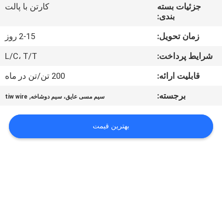
تور
جزئیات بسته
کارتن با پالت
بندی:
کنترل
زمان تحویل:
2-15 روز
کیفیت
شرایط پرداخت:
L/C، T/T
قابلیت ارائه:
200 تن/تن در ماه
تماس
برجسته:
,
سیم مسی عایق، سیم دوشاخه
tiw wire
با
ما
بهترین قیمت
اخبار
درخواست
نقل قول