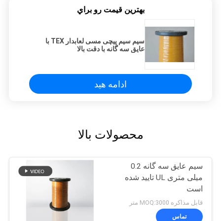
بهترين قيمت رو براي
سیم سیم پیچی مسی لعابدار TEX با
عایق سه گانه با دقت بالا
ادامه هید
محصولات بالا
سیم عایق سه گانه 0.2
میلی متری UL تایید شده
است
قابل مذاکره MOQ:3000 متر
تماس