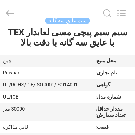
Tianjin
Ruiyuan
Electric
Material
Co,.Ltd.
سیم عایق سه گانه
All
Rights
سیم سیم پیچی مسی لعابدار TEX
خانه
Reserved.
با عایق سه گانه با دقت بالا
محصولات
محل منبع:
چین
فیلم
نام تجاری:
Ruiyuan
های
گواهی:
UL/ROHS/ICE/ISO9001/ISO14001
شماره مدل:
UL/ICE
دربارهی
ما
مقدار حداقل
30000 متر
تعداد سفارش:
قیمت:
قابل مذاکره
کارخانه