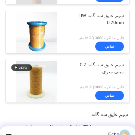
سیم عایق سه گانه TIW
0.20mm
قابل مذاکره MOQ:3000 متر
تماس
سیم عایق سه گانه 0.2
میلی متری
قابل مذاکره MOQ:3000 متر
تماس
سیم عایق سه گانه
سیم سیم پیچی مسی TIW دارای گواهینامه UL حرفه ای با عایق سه
رشته ای سیم پیچی برای ترانسفورماتورها
Echo