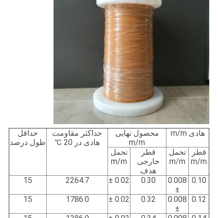
هادی m/m
محصول نهایی
حداکثر مقاومت
حداقل
m/m
هادی در 20 ℃
طول درصد
قطر
تحمل
قطر
تحمل
m/m
m/m
خارجی
m/m
هدف
15
2264.7
0.02 ±
0.30
0.008
0.10
±
15
1786.0
0.02 ±
0.32
0.008
0.12
±