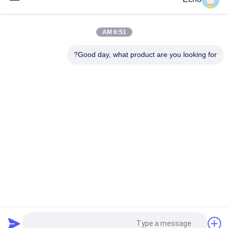
سیم عایق سه گانه 0.15 میلی متر عایق سیم TIW
6:51 AM
سیم عایق سه گانه TIW-B/F 0.15 میلی متر عایق سیم TIW برای
ترانسفورماتور
Good day, what product are you looking for?
دسته بندی های محبوب
همه
سیم مسی میناکاری 
مفتول مسی مستطیلی
شده
سیم مسی بسیار 
سیم مگنت
ظریف میناکاری شده
سیم FIW
سیم Ustc Litz
سیم لیتز مسی
سیم خود باندینگ
درخواست نقل قول