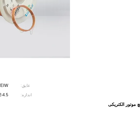
عایق:
/EIW
اندازه:
0.012-4.5
 موتور الکتریکی