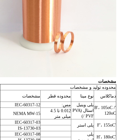
مشخصات
محدوده تولید و مشخصات
دماکلاس
نوع مینا
محدوده قطر
مشخصات
پلی وینیل
مس:
IEC-60317-12
'B'، 105oC /
استال (PVA
0.012 تا 4.5
120oC
NEMA MW-15
/ PVF)
میلی متر
IEC-60317-03
'F'، 155oC
پلی استر
IS-13730-03
پلی
IEC-60317-08
'H'، 180oC
استریمید