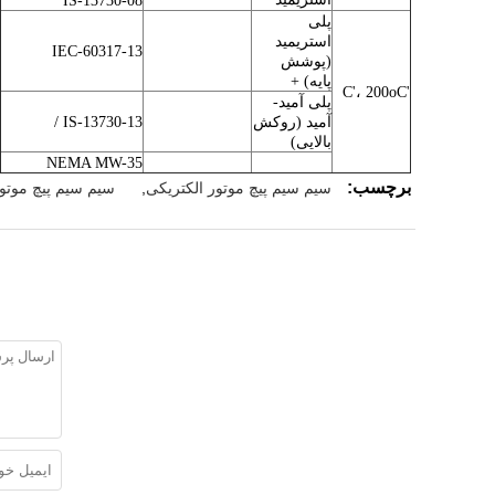
IS-13730-08
پلی
استریمید
IEC-60317-13
(پوشش
پایه) +
'C'، 200oC
پلی آمید-
آمید (روکش
IS-13730-13 /
بالایی)
NEMA MW-35
برچسب:
سیم سیم پیچ موتور الکتریکی
,
سیم سیم پیچ موتو