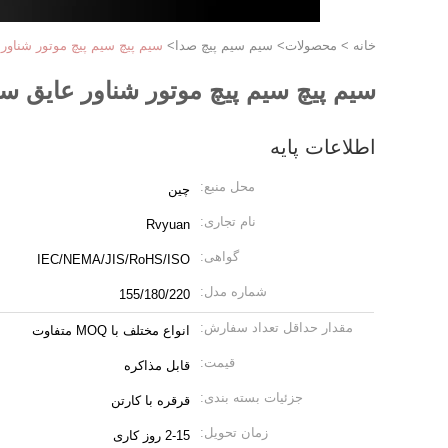
خانه
>
محصولات
>
سیم سیم پیچ صدا
>
سیم پیچ سیم پیچ موتور شناور
سیم پیچ سیم پیچ موتور شناور عایق س
اطلاعات پایه
محل منبع:
چین
نام تجاری:
Rvyuan
گواهی:
IEC/NEMA/JIS/RoHS/ISO
شماره مدل:
155/180/220
مقدار حداقل تعداد سفارش:
انواع مختلف با MOQ متفاوت
قیمت:
قابل مذاکره
جزئیات بسته بندی:
قرقره با کارتن
زمان تحویل:
2-15 روز کاری