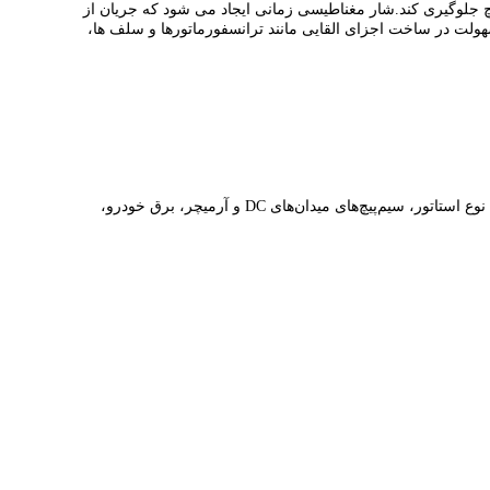
چ جلوگیری کند.شار مغناطیسی زمانی ایجاد می شود که جریان از
هولت در ساخت اجزای القایی مانند ترانسفورماتورها و سلف ها،
سیم‌های با روکش پلی‌استر اصلاح‌شده برای همه کاربردهای کلاس H مانند ترانسفورماتورهای نوع خشک، موتورهای HP کسری و انتگرال سیم‌پیچ نوع استاتور، سیم‌پیچ‌های میدان‌های DC و آرمیچر، برق خودرو،