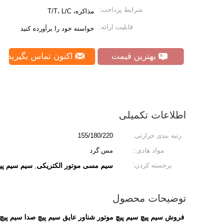
شرایط پرداخت:
مذاکره، T/T، L/C
قابلیت ارائه:
خواسته خود را برآورده کنید
بهترین قیمت
اکنون تماس بگیرید
اطلاعات تکمیلی
رتبه بندی حرارتی:
155/180/220
مواد هادی::
مس گرد
برجسته کردن:
سیم مسی موتور الکتریکی
سیم سیم پیچ
,
توضیحات محصول
فروش سیم پیچ سیم پیچ موتور شناور عایق سیم پیچ صدا سیم پیچ