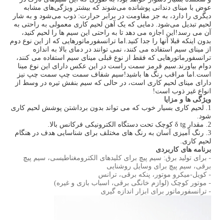
عوض با مینای دندانی پوشانده می‌شوند که بیشتر ویژگی‌های مشابه
دیگری را دارد، به جز مقاومت در برابر حرارت: ذوب می‌شود و به شار
لحیم تبدیل می‌شود. دمایی که یک آهن لحیم کاری معمولی به راحتی به
آن می رسد!این اجازه می دهد تا به راحتی این سیم ها را لحیم کنید،
بدون اینکه قبلا آنها را جدا کنید.اما ترانسفورماتورهایی که از این نوع دوم
از مینای سیم استفاده می کنند، نمی توانند در دمای بالا به اندازه
ترانسفورماتورهایی که فقط از نوع قبلی مینای سیم استفاده می کنند،
دوام بیاورند.سیم قرمز سمت راست در این عکس دارای این نوع مینا
است.اما مراقب رنگ ها باشید!سیم شفاف سمت چپ سمت چپ نیز
دارای مینای لحیم کاری است، در حالی که سیم بنفش تیره در وسط از
انواع غیر ذوب است!
ویژگی ها و مزایا
1. لحیم کاری بسیار خوب که می تواند بدون برداشتن پوشش لحیم کاری
شود.
2. مقدار δ tg کوچک تحت دستگاه الکترونیکی فرکانس بالا.
3. رنگ آمیزی آسان به رنگ های مختلف برای شناسایی هدف در هنگام
لحیم کاری.
برنامه های کاربردی
- برای تولید برق: سیم پیچ برای کلیدهای الکترومغناطیسی، سیم پیچ
برقی، سیم پیچ برای وسایل روشنایی
- کویل-میکرو موتور، پنکه برقی، ترانس
- موتور کوچک (لوازم خانگی برقی، اسباب بازی و غیره)
- ترانسفورماتور برای ابزار اندازه گیری