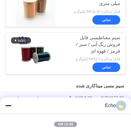
میلی متری
قابل مذاکره MOQ:10 کیلوگرم
تماس
سیم مغناطیسی قابل
فروش رنگ آبی / سبز /
قرمز / قهوه ای
قابل مذاکره MOQ:5 کیلوگرم
تماس
سیم مسی میناکاری شده
39 AWG 0.09mm 2UEW155 مگنت سیم پیچ سیم عایق مسی عایق
Echo
سیم مسی با پوشش لعابی 0.011 میلی متری 2UEW155 برای سیم
پیچی موتور
10:56 AM
سیم پیچ های سیم پیچ فوق العاده نازک Ruiyuan سیم مس مینا