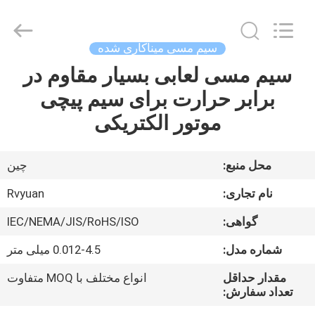
Tianjin
Ruiyuan
Electric
Material
Co,.Ltd.
سیم مسی میناکاری شده
All
Rights
سیم مسی لعابی بسیار مقاوم در
خانه
Reserved.
برابر حرارت برای سیم پیچی
محصولات
موتور الکتریکی
فیلم
محل منبع:
چین
های
نام تجاری:
Rvyuan
گواهی:
IEC/NEMA/JIS/RoHS/ISO
دربارهی
شماره مدل:
0.012-4.5 میلی متر
ما
مقدار حداقل
انواع مختلف با MOQ متفاوت
تعداد سفارش:
کارخانه