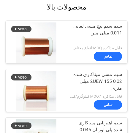
محصولات بالا
سیم سیم پیچ مسی لعابی
0.011 میلی متر
قابل مذاکره MOQ:انواع مختلف با MOQ متفاوت
تماس
سیم مسی میناکاری شده
2UEW 155 0.02 میلی
متری
قابل مذاکره MOQ:1 کیلوگرم/کیلوگرم
تماس
سیم آهنربایی میناکاری
شده پلی اورتان 0.045