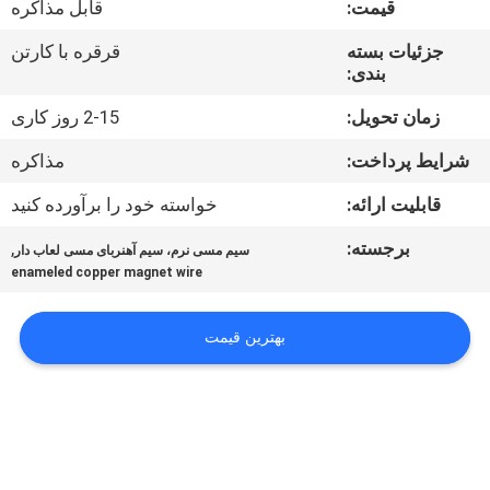
قیمت:
قابل مذاکره
تور
جزئیات بسته
قرقره با کارتن
بندی:
کنترل
کیفیت
زمان تحویل:
2-15 روز کاری
شرایط پرداخت:
مذاکره
تماس
قابلیت ارائه:
خواسته خود را برآورده کنید
با
برجسته:
,
سیم مسی نرم، سیم آهنربای مسی لعاب دار
ما
enameled copper magnet wire
اخبار
بهترین قیمت
درخواست
نقل قول