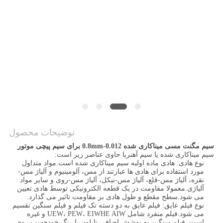
نقشه
سایت
PRIVACY
POLICY
توضیحات محصول
سیم مگنت مسی میناکاری شده 0.012-0.8mm برای سیم پیچی موتور
سیم میناکاری شده یا سیم آهنربا حاوی عناصر زیر است:
نوع هادی: هادی ماده اولیه سیم میناکاری شده است.مواد متداول
مورد استفاده برای هادی ها عبارتند از مس، آلومینیوم و آلیاژ مس-
نقره، آلیاژ مس-قلع، آلیاژ مس-نیکل، آلیاژ مس-روی و سایر مواد
آلیاژی.معمولا مقاومت در یک قطعه الکترونیکی توسط هادی تعیین
می شود.سطح مقطع و طول هادی بر مقاومت تاثیر می گذارد.
نوع فیلم عایق: فیلم عایق به دو دسته تک فیلم و فیلم سنگین تقسیم
می شود.فیلم منفرد شامل UEW، PEW، EIWHE AIW و غیره
است. فیلم سنگین به پوشش اضافی نایلون یا رنگ خودچسب روی