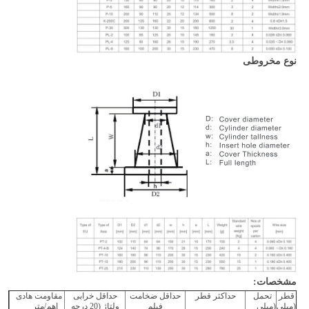
نوع مخروطی
مشخصات:
قطر
تحمل
حداکثر قطر
حداقل ضخامت
حداقل خرابی
مقاومت هادی
(میلی
(میلی
فیلم
ولتاژ (20 درجه
اهم/متر