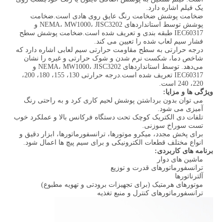
یک فیلم اشاره دارد.
ضخامت پوشش ضخامت رنگ عایق روی هادی است.ضخامت
پوشش توسط استانداردهای NEMA، MW1000، JISC3202 و
IEC60317 طبقه بندی و تعریف شده است.ضخامت پوشش سطح
فشار سیم لعاب شده را تعیین می کند.
درجه حرارتی به سطح مقاومت حرارتی سیم لعابی اشاره دارد که
شاخص دما، شکست نرم شدن و شوک حرارتی و غیره را نشان
می‌دهد. توسط استانداردهای NEMA، MW1000، JISC3202 و
IEC60317 تعریف شده است.درجه حرارتی 130، 155، 180، 200،
220، 240 است.
ویژگی ها و مزایا:
می توان بدون برداشتن پوشش لحیم کاری کرد و به راحتی رنگ
آمیزی می شود.
تلفات دی الکتریک کوچک تحت دستگاه فرکانس بالا و عملکرد خوب
تست سوراخ سوزنی.
برای پخش مجدد، میکرو موتورها، ترانسفورماتورها، ابزار دقیق و
انواع مختلف قطعات الکترونیکی و برای سیم پیچ ها اعمال شود.
برنامه های کاربردی:
ماشین های دوار
ترانسفورماتورهای قدرت و توزیع
آلترناتورها
موتورهای هرمتیک (برای تجهیزات برودتی و تهویه مطبوع)
ترانسفورماتورهای کنترل و منبع تغذیه