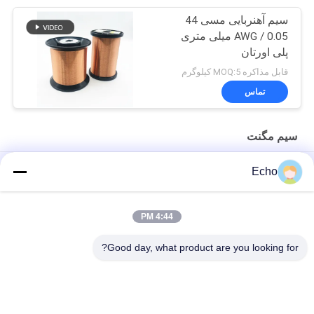
سیم آهنربایی مسی 44
AWG / 0.05 میلی متری
پلی اورتان
قابل مذاکره MOQ:5 کیلوگرم
تماس
سیم مگنت
سیم سیم پیچی مسی مگنت 0.06 میلی متری پلی اورتان
Echo
نمودار گیج سیم میناکاری شده سیم سیم پیچ مسی با پوشش لعابی 0.15
میلی متری
4:44 PM
سیم آهنربایی مسی لعابی 0.036 میلی متری برای ساعت / سیم پیچ
Good day, what product are you looking for?
دسته بندی های محبوب
همه