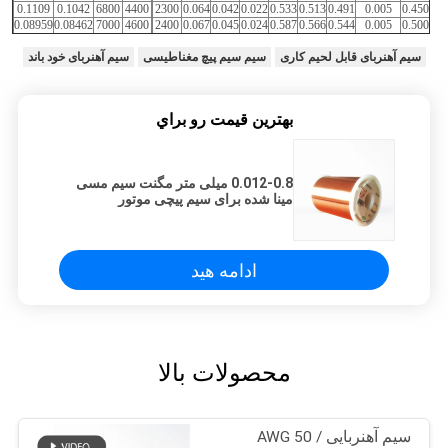
0.1109
0.1042
6800
4400
2300
0.064
0.042
0.022
0.533
0.513
0.491
0.005
0.450
0.08959
0.08462
7000
4600
2400
0.067
0.045
0.024
0.587
0.566
0.544
0.005
0.500
سیم آهنربای قابل لحیم کاری
سیم سیم پیچ مغناطیسی
سیم آهنربای خود باند
بهترين قيمت رو براي
0.012-0.8 میلی متر مگنت سیم مسی
مینا شده برای سیم پیچی موتور
ادامه هید
محصولات بالا
سیم آهنربایی AWG 50 /