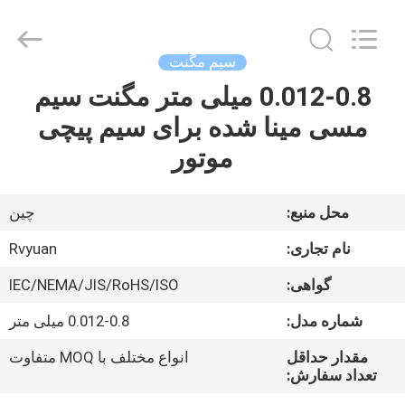
Tianjin
Ruiyuan
Electric
Material
Co,.Ltd.
سیم مگنت
All
Rights
0.012-0.8 میلی متر مگنت سیم
خانه
Reserved.
مسی مینا شده برای سیم پیچی
محصولات
موتور
فیلم
محل منبع:
چین
های
نام تجاری:
Rvyuan
گواهی:
IEC/NEMA/JIS/RoHS/ISO
دربارهی
شماره مدل:
0.012-0.8 میلی متر
ما
مقدار حداقل
انواع مختلف با MOQ متفاوت
تعداد سفارش:
کارخانه