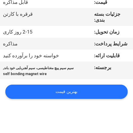
قیمت:
قابل مذاکره
تور
جزئیات بسته
قرقره با کارتن
بندی:
کنترل
کیفیت
زمان تحویل:
2-15 روز کاری
شرایط پرداخت:
مذاکره
تماس
قابلیت ارائه:
خواسته خود را برآورده کنید
با
برجسته:
,
سیم سیم پیچ مغناطیسی، سیم آهنربایی خود باند
ما
self bonding magnet wire
اخبار
بهترین قیمت
درخواست
نقل قول